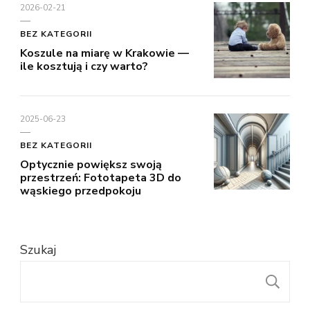
2026-02-21
BEZ KATEGORII
Koszule na miarę w Krakowie —
ile kosztują i czy warto?
2025-06-23
BEZ KATEGORII
Optycznie powiększ swoją
przestrzeń: Fototapeta 3D do
wąskiego przedpokoju
Szukaj
S