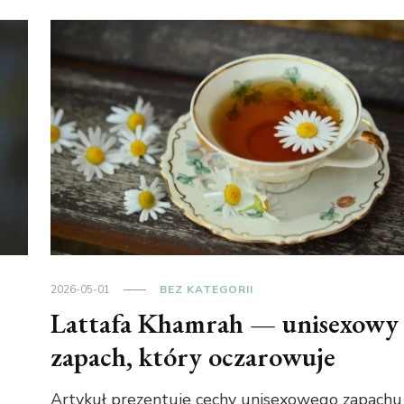
2026-05-01
BEZ KATEGORII
Lattafa Khamrah — unisexowy
zapach, który oczarowuje
Artykuł prezentuje cechy unisexowego zapachu