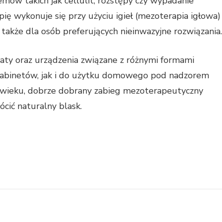
mów takich jak cellulit, rozstępy czy wypadanie
ię wykonuje się przy użyciu igieł (mezoterapia igłowa)
także dla osób preferujących nieinwazyjne rozwiązania.
araty oraz urządzenia związane z różnymi formami
gabinetów, jak i do użytku domowego pod nadzorem
zy wieku, dobrze dobrany zabieg mezoterapeutyczny
cić naturalny blask.