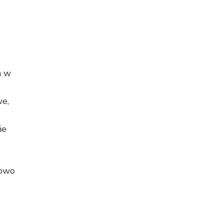
m w
we,
ie
łowo