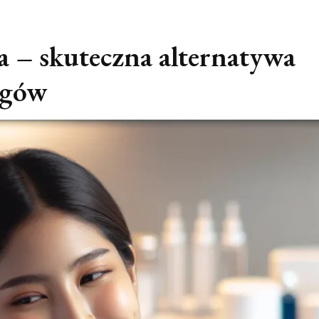
a – skuteczna alternatywa
egów