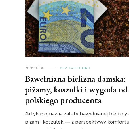
2026-03-30
BEZ KATEGORII
Bawełniana bielizna damska:
piżamy, koszulki i wygoda od
polskiego producenta
Artykuł omawia zalety bawełnianej bielizny
piżam i koszulek — z perspektywy komfortu