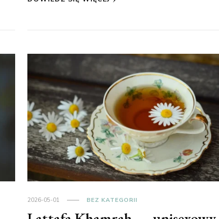
2026-05-01
BEZ KATEGORII
Lattafa Khamrah — unisexowy