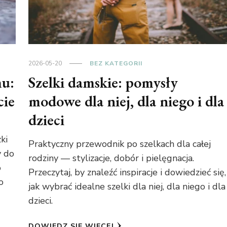
2026-05-20
BEZ KATEGORII
mu:
Szelki damskie: pomysły
cie
modowe dla niej, dla niego i dla
dzieci
ki
Praktyczny przewodnik po szelkach dla całej
y do
rodziny — stylizacje, dobór i pielęgnacja.
o
Przeczytaj, by znaleźć inspiracje i dowiedzieć się,
o
jak wybrać idealne szelki dla niej, dla niego i dla
dzieci.
DOWIEDZ SIĘ WIĘCEJ